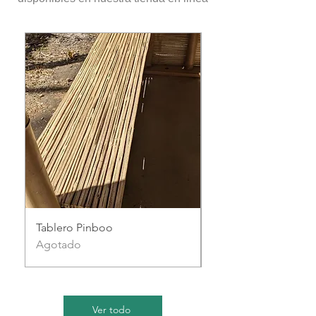
Tablero Pinboo
Reglilla de bambú
Agotado
Agotado
Ver todo