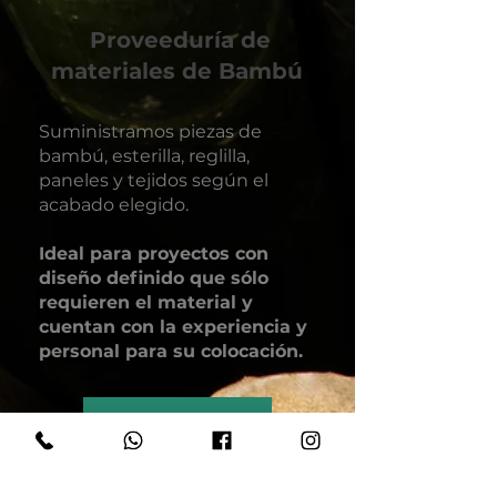
Proveeduría de
materiales de Bambú
Suministramos piezas de
bambú, esterilla, reglilla,
paneles y tejidos según el
acabado elegido.
Ideal para proyectos con
diseño definido que sólo
requieren el material y
cuentan con la experiencia y
personal
para su colocación.
Contacto