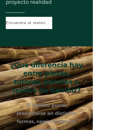
proyecto realidad
Encuentra el material en stock
¿Qué diferencia hay
entre piezas,
tutores, paneles o
tejidos de bambú?
El bambú puede
presentarse en distintas
formas, según el tipo de
proyecto: