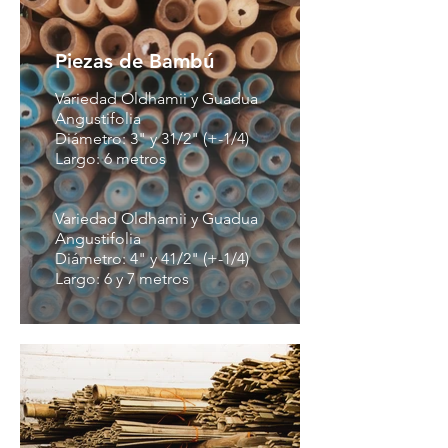
Piezas de Bambú
Variedad Oldhamii y Guadua
Angustifolia
Diámetro: 3" y 31/2" (+-1/4)
Largo: 6 metros
Variedad Oldhamii y Guadua
Angustifolia
Diámetro: 4" y 41/2" (+-1/4)
Largo: 6 y 7 metros