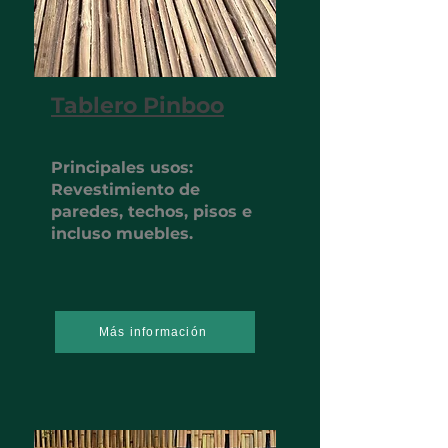
Tablero Pinboo
Principales usos:
Revestimiento de
paredes, techos, pisos e
incluso muebles.
Más información