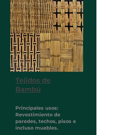
Tejidos de
Bambú
Principales usos:
Revestimiento de
paredes, techos, pisos e
incluso muebles.