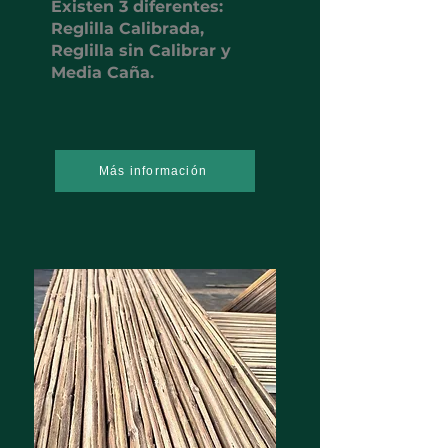
Existen 3 diferentes:
Reglilla Calibrada,
Reglilla sin Calibrar y
Media Caña.
Más información