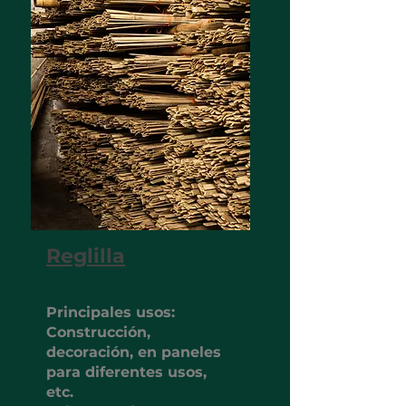
Reglilla
Principales usos:
Construcción,
decoración, en paneles
para diferentes usos,
etc.